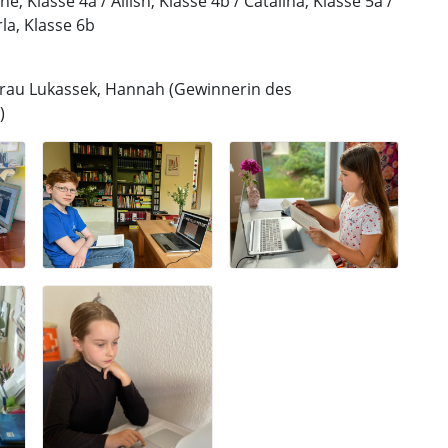
ne, Klasse 4a / Ailish, Klasse 4b / Catalina, Klasse 5a /
la, Klasse 6b
 Frau Lukassek, Hannah (Gewinnerin des
)