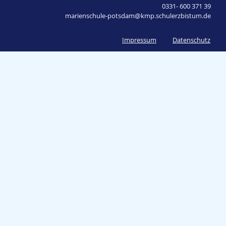
0331- 600 371 39
marienschule-potsdam@kmp.schulerzbistum.de
Impressum
Datenschutz