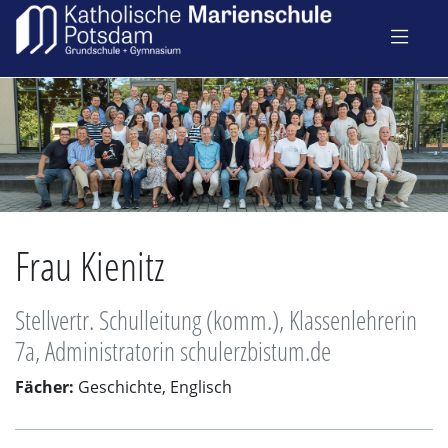
Frau Kienitz
Stellvertr. Schulleitung (komm.), Klassenlehrerin
7a, Administratorin schulerzbistum.de
Fächer:
Geschichte, Englisch