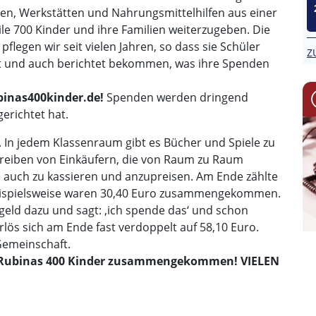
ulen, Werkstätten und Nahrungsmittelhilfen aus einer
ile 700 Kinder und ihre Familien weiterzugeben. Die
flegen wir seit vielen Jahren, so dass sie Schüler
Z
t und auch berichtet bekommen, was ihre Spenden
inas400kinder.de!
Spenden werden dringend
erichtet hat.
 In jedem Klassenraum gibt es Bücher und Spiele zu
 Treiben von Einkäufern, die von Raum zu Raum
 auch zu kassieren und anzupreisen. Am Ende zählte
 beispielsweise waren 30,40 Euro zusammengekommen.
geld dazu und sagt: ‚ich spende das‘ und schon
rlös sich am Ende fast verdoppelt auf 58,10 Euro.
 Gemeinschaft.
für Rubinas 400 Kinder zusammengekommen! VIELEN