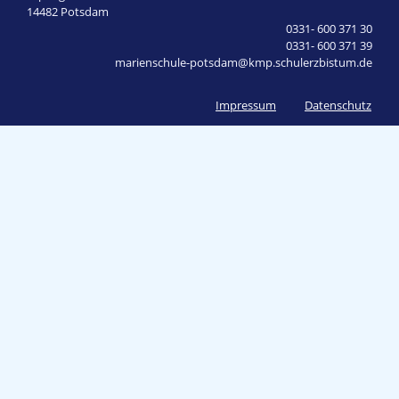
14482 Potsdam
0331- 600 371 30
0331- 600 371 39
marienschule-potsdam@kmp.schulerzbistum.de
Impressum
Datenschutz